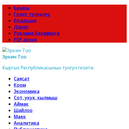
Башкы
Гезит тууралуу
Редакция
Дарек
Реклама берүүчүлөргө
PDF архив
Эркин Тоо
Кыргыз Республикасынын тунгуч гезити
Саясат
Коом
Экономика
Сот, укук, кылмыш
Аймак
Шайлоо
Маек
Аналитика