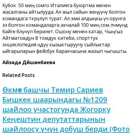
Кубок 50 миң сомго Италияга буюртма менен
жасалганы айтылууда. Ал жыл сайын жеңүүчү болгон
командага өткөрүлүп турат. Ал эми алдыңкы үч орунга
ээ болгон командаларга акчалай 100 миң сом өлчөмүндө
байге бөлүнүп берилет. Ошону менен катар, Чыңгыз
Айтматовдун 8 томдук китеби, спорттук
энциклопедия өңдүү кызыктыруучу сыйлыктар
ыйгарыларын фейсбук баракчасына жазып чыгышты.
Айзада Дүйшөнбаева
Related Posts
Өкмөт башчы Темир Сариев
Бишкек шаарындагы №1209
шайлоо участогунда Жогорку
Кеңештин депутаттарынын
шайлоосу үчүн добуш берди (Фото