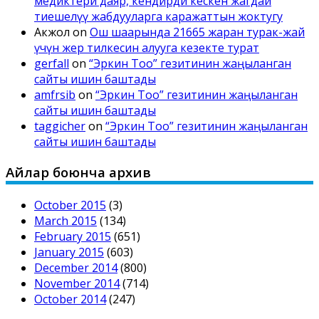
медиктери даяр, кендирди кескен жагдай
тиешелүү жабдууларга каражаттын жоктугу
Акжол
on
Ош шаарында 21665 жаран турак-жай
үчүн жер тилкесин алууга кезекте турат
gerfall
on
“Эркин Тоо” гезитинин жаңыланган
сайты ишин баштады
amfrsib
on
“Эркин Тоо” гезитинин жаңыланган
сайты ишин баштады
taggicher
on
“Эркин Тоо” гезитинин жаңыланган
сайты ишин баштады
Айлар боюнча архив
October 2015
(3)
March 2015
(134)
February 2015
(651)
January 2015
(603)
December 2014
(800)
November 2014
(714)
October 2014
(247)