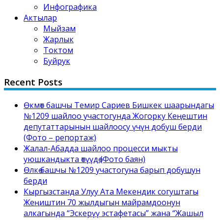
Инфографика
Актылар
Мыйзам
Жарлык
Токтом
Буйрук
Recent Posts
Өкмөт башчы Темир Сариев Бишкек шаарындагы
№1209 шайлоо участогунда Жогорку Кеңештин
депутаттарынын шайлоосу үчүн добуш берди
(Фото – репортаж)
Жалал-Абадда шайлоо процесси мыкты
уюшкандыкта өтүүдө (Фото баян)
Өлкө башчы №1209 участогуна барып добушун
берди
Кыргызстанда Улуу Ата Мекендик согуштагы
Жеңиштин 70 жылдыгын майрамдоонун
алкагында “Эскерүү эстафетасы” жана “Жашыл