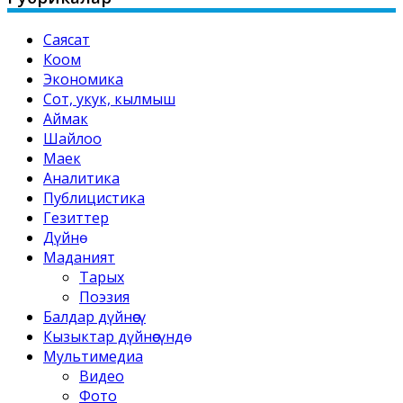
Саясат
Коом
Экономика
Сот, укук, кылмыш
Аймак
Шайлоо
Маек
Аналитика
Публицистика
Гезиттер
Дүйнө
Маданият
Тарых
Поэзия
Балдар дүйнөсү
Кызыктар дүйнөсүндө
Мультимедиа
Видео
Фото