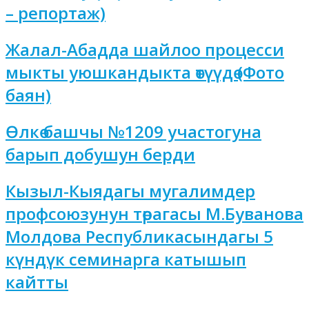
– репортаж)
Жалал-Абадда шайлоо процесси
мыкты уюшкандыкта өтүүдө (Фото
баян)
Өлкө башчы №1209 участогуна
барып добушун берди
Кызыл-Кыядагы мугалимдер
профсоюзунун төрагасы М.Буванова
Молдова Республикасындагы 5
күндүк семинарга катышып
кайтты