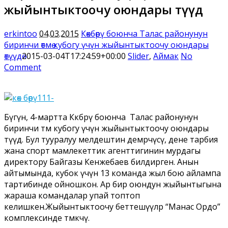
жыйынтыктоочу оюндары өтүүдө
erkintoo
04.03.2015
Көкбөрү боюнча Талас районунун
биринчи өтмө кубогу үчүн жыйынтыктоочу оюндары
өтүүдө
2015-03-04T17:24:59+00:00
Slider
,
Аймак
No
Comment
Бүгүн, 4-мартта Көкбөрү боюнча Талас районунун
биринчи өтмө кубогу үчүн жыйынтыктоочу оюндары
өтүүдө. Бул тууралуу мелдештин демөөрчүсү, дене тарбия
жана спорт мамлекеттик агенттигинин мурдагы
директору Байгазы Кенжебаев билдирген. Анын
айтымында, кубок үчүн 13 команда жыл бою айлампа
тартибинде ойношкон. Ар бир оюндун жыйынтыгына
жараша командалар упай топтоп
келишкен.Жыйынтыктоочу беттешүүлөр “Манас Ордо”
комплексинде өтмөкчү.