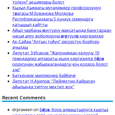
толкун” акциялары болот
Кызыл-Кыядагы мугалимдер профсоюзунун
төрагасы М.Буванова Молдова
Республикасындагы 5 күндүк семинарга
катышып кайтты
Айыл чарбаны өнүктүрүү максатында банктардан
насыя алуу жоболоруна өзгөртүүлөр киргизилди
Ак-Сайда “Алтын түйүн” ресурстук борбору
ачылды
Депутат Э.Исаков: “Жапониядан келүүчү 10
гемодиализ аппараты ишке киргизилсе бөйрөк
оорусунан жабыркагандарга чоң колдоо болот
эле”
Баткендик миллионер байбиче
Депутат Н.Арипов: “Лейлектин Кайрагач
айылында типтүү мектеп жок”
Recent Comments
drpraveen
on
Бөйрөк, боор алмаштырууга кыргыз