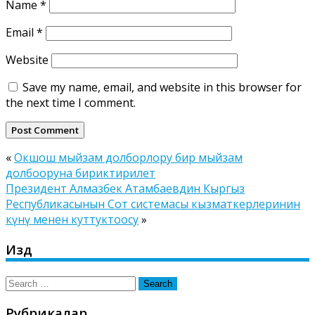
Name
*
Email
*
Website
Save my name, email, and website in this browser for
the next time I comment.
«
Окшош мыйзам долборлору бир мыйзам
долбооруна бириктирилет
Президент Алмазбек Атамбаевдин Кыргыз
Республикасынын Сот системасы кызматкерлеринин
күнү менен куттуктоосу
»
Издөө
Search
for:
Рубрикалар