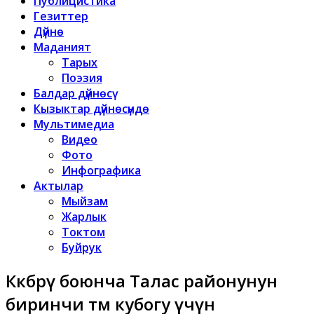
Публицистика
Гезиттер
Дүйнө
Маданият
Тарых
Поэзия
Балдар дүйнөсү
Кызыктар дүйнөсүндө
Мультимедиа
Видео
Фото
Инфографика
Актылар
Мыйзам
Жарлык
Токтом
Буйрук
Көкбөрү боюнча Талас районунун
биринчи өтмө кубогу үчүн