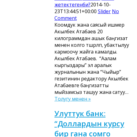
жетектегенби?
2014-10-
23T13:44:51+00:00
Slider
No
Comment
Коомдук жана саясый ишмер
Акылбек Атабаев 20
килограммдан ашык баңгизат
менен колго түшүрүлүп, убактылуу
кармоочу жайга камалды.
Акылбек Атабаев. “Аалам
кыргыздары” эл аралык
журналынын жана “Чыйыр”
гезитинин редактору Акылбек
Атабаевге баңгизатты
мыйзамсыз ташуу жана сатуу…
Толугу менен »
Улуттук банк:
“Доллардын курсу
бир гана сомго