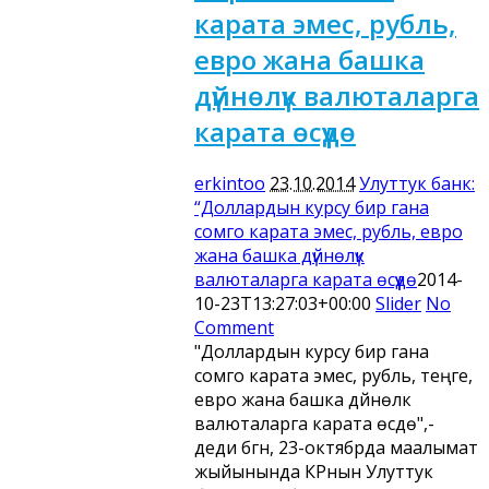
карата эмес, рубль,
евро жана башка
дүйнөлүк валюталарга
карата өсүүдө
erkintoo
23.10.2014
Улуттук банк:
“Доллардын курсу бир гана
сомго карата эмес, рубль, евро
жана башка дүйнөлүк
валюталарга карата өсүүдө
2014-
10-23T13:27:03+00:00
Slider
No
Comment
"Доллардын курсу бир гана
сомго карата эмес, рубль, теңге,
евро жана башка дүйнөлүк
валюталарга карата өсүүдө",-
деди бүгүн, 23-октябрда маалымат
жыйынында КРнын Улуттук