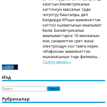
калктын биометрикалык
каттоосун массалык түрдө
чогултуу башталды, деп
билдирди КРнын мамлекеттик
каттоо кызматынын маалымат
бөлүмү. Биометрикалык
маалыматтарга: 10 манжанын
изи, санариптик сүрөт жана
электрондук кол тамга керек.
«Инфоком» мамлекеттик
ишканасынын түндүк филиалы…
Толугу менен »
«
‹
68
69
70
Издөө
Search
for:
Рубрикалар