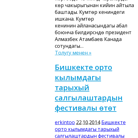
көрүү чакырыгынан кийин айтыла
баштады. Кумтөр кениндеги
ишкана. Кумтөр
кенинин айланасындагы абал
боюнча билдирүүсүндө президент
Алмазбек Атамбаев Канада
сотундагы…
Толугу менен »
Бишкекте орто
кылымдагы
тарыхый
салгылаштардын
фестивалы өтөт
erkintoo
22.10.2014
Бишкекте
орто кылымдагы тарыхый
салгылаштардын фестивалы