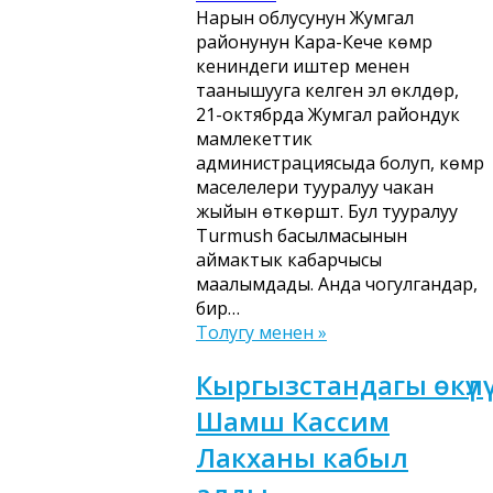
Нарын облусунун Жумгал
районунун Кара-Кече көмүр
кениндеги иштер менен
таанышууга келген эл өкүлдөрү,
21-октябрда Жумгал райондук
мамлекеттик
администрациясыда болуп, көмүр
маселелери тууралуу чакан
жыйын өткөрүштү. Бул тууралуу
Turmush басылмасынын
аймактык кабарчысы
маалымдады. Анда чогулгандар,
бир…
Толугу менен »
Кыргызстандагы өкүлү
Шамш Кассим
Лакханы кабыл