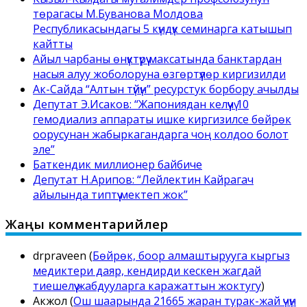
төрагасы М.Буванова Молдова
Республикасындагы 5 күндүк семинарга катышып
кайтты
Айыл чарбаны өнүктүрүү максатында банктардан
насыя алуу жоболоруна өзгөртүүлөр киргизилди
Ак-Сайда “Алтын түйүн” ресурстук борбору ачылды
Депутат Э.Исаков: “Жапониядан келүүчү 10
гемодиализ аппараты ишке киргизилсе бөйрөк
оорусунан жабыркагандарга чоң колдоо болот
эле”
Баткендик миллионер байбиче
Депутат Н.Арипов: “Лейлектин Кайрагач
айылында типтүү мектеп жок”
Жаңы комментарийлер
drpraveen
(
Бөйрөк, боор алмаштырууга кыргыз
медиктери даяр, кендирди кескен жагдай
тиешелүү жабдууларга каражаттын жоктугу
)
Акжол
(
Ош шаарында 21665 жаран турак-жай үчүн