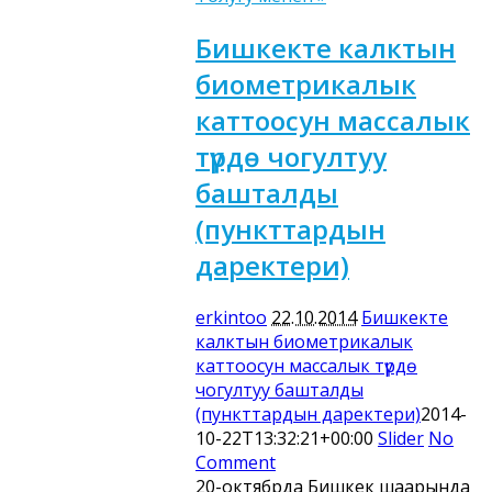
Бишкекте калктын
биометрикалык
каттоосун массалык
түрдө чогултуу
башталды
(пункттардын
даректери)
erkintoo
22.10.2014
Бишкекте
калктын биометрикалык
каттоосун массалык түрдө
чогултуу башталды
(пункттардын даректери)
2014-
10-22T13:32:21+00:00
Slider
No
Comment
20-октябрда Бишкек шаарында