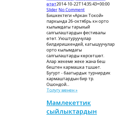
өтөт
2014-10-22T14:35:43+00:00
Slider
No Comment
Бишкектеги «Аркан Токой»
паркында 26-октябрь күнү орто
кылымдагы тарыхый
салгылаштардын фестивалы
өтөт. Уюштуруучулар
билдиришкендей, катышуучулар
орто кылымдагы
салгылаштарды көрсөтүшөт.
Алар жекеме жеке жана беш
бештен кармашка түшүшөт.
Бугурт - баатырдык турнирдик
кармаштардын бир түрү.
Ошондой…
Толугу менен »
Мамлекеттик
сыйлыктардын