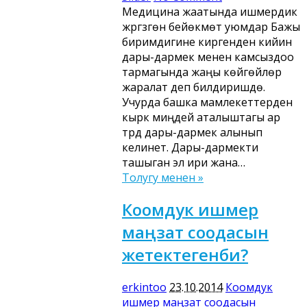
Медицина жаатында ишмердик
жүргүзгөн бейөкмөт уюмдар Бажы
биримдигине киргенден кийин
дары-дармек менен камсыздоо
тармагында жаңы көйгөйлөр
жаралат деп билдиришүүдө.
Учурда башка мамлекеттерден
кырк миңдей аталыштагы ар
түрдүү дары-дармек алынып
келинет. Дары-дармекти
ташыган элүү ири жана…
Толугу менен »
Коомдук ишмер
маңзат соодасын
жетектегенби?
erkintoo
23.10.2014
Коомдук
ишмер маңзат соодасын