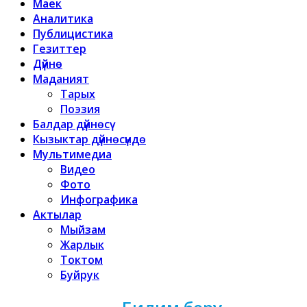
Маек
Аналитика
Публицистика
Гезиттер
Дүйнө
Маданият
Тарых
Поэзия
Балдар дүйнөсү
Кызыктар дүйнөсүндө
Мультимедиа
Видео
Фото
Инфографика
Актылар
Мыйзам
Жарлык
Токтом
Буйрук