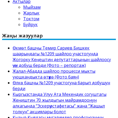
Актылар
Мыйзам
Жарлык
Токтом
Буйрук
Жаңы жазуулар
Өкмөт башчы Темир Сариев Бишкек
шаарындагы №1209 шайлоо участогунда
Жогорку Кеңештин депутаттарынын шайлоосу
үчүн добуш берди (Фото – репортаж)
Жалал-Абадда шайлоо процесси мыкты
уюшкандыкта өтүүдө (Фото баян)
Өлкө башчы №1209 участогуна барып добушун
берди
Кыргызстанда Улуу Ата Мекендик согуштагы
Жеңиштин 70 жылдыгын майрамдоонун
алкагында “Эскерүү эстафетасы” жана “Жашыл
толкун” акциялары болот
Кызыл-Кыядагы мугалимдер профсоюзунун