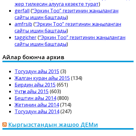
жер тилкесин алууга кезекте турат
)
gerfall
(
“Эркин Тоо” гезитинин жаңыланган
сайты ишин баштады
)
amfrsib
(
“Эркин Тоо” гезитинин жаңыланган
сайты ишин баштады
)
taggicher
(
“Эркин Тоо” гезитинин жаңыланган
сайты ишин баштады
)
Айлар боюнча архив
Тогуздун айы 2015
(3)
Жалган куран айы 2015
(134)
Бирдин айы 2015
(651)
Үчтүн айы 2015
(603)
Бештин айы 2014
(800)
Жетинин айы 2014
(714)
Тогуздун айы 2014
(247)
Кыргызстандын жашоо ДЕМи