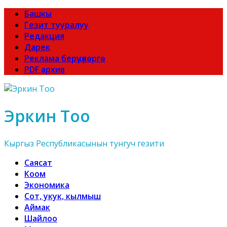
Башкы
Гезит тууралуу
Редакция
Дарек
Реклама берүүчүлөргө
PDF архив
Эркин Тоо
Кыргыз Республикасынын тунгуч гезити
Саясат
Коом
Экономика
Сот, укук, кылмыш
Аймак
Шайлоо