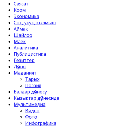
Саясат
Коом
Экономика
Сот, укук, кылмыш
Аймак
Шайлоо
Маек
Аналитика
Публицистика
Гезиттер
Дүйнө
Маданият
Тарых
Поэзия
Балдар дүйнөсү
Кызыктар дүйнөсүндө
Мультимедиа
Видео
Фото
Инфографика