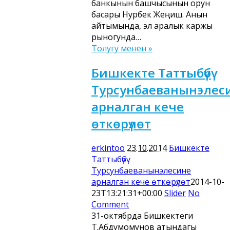
банкынын башчысынын орун
басары Нурбек Жеңиш. Анын
айтымында, эл аралык каржы
рыногунда…
Толугу менен »
Бишкекте Таттыбүбү
Турсунбаеванынэлес
арналган кече
өткөрүлөт
erkintoo
23.10.2014
Бишкекте
Таттыбүбү
Турсунбаеванынэлесине
арналган кече өткөрүлөт
2014-10-
23T13:21:31+00:00
Slider
No
Comment
31-октябрда Бишкектеги
Т.Абдумомунов атындагы