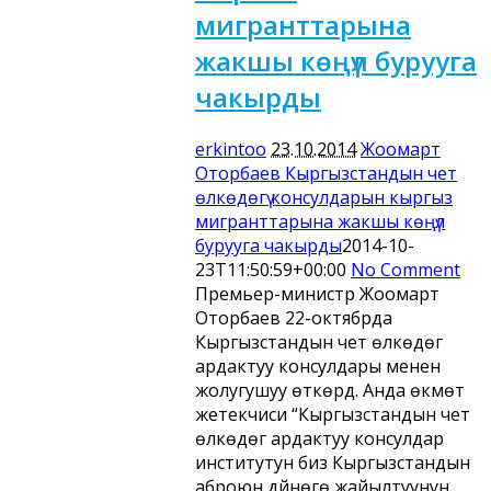
мигранттарына
жакшы көңүл бурууга
чакырды
erkintoo
23.10.2014
Жоомарт
Оторбаев Кыргызстандын чет
өлкөдөгү консулдарын кыргыз
мигранттарына жакшы көңүл
бурууга чакырды
2014-10-
23T11:50:59+00:00
No Comment
Премьер-министр Жоомарт
Оторбаев 22-октябрда
Кыргызстандын чет өлкөдөгү
ардактуу консулдары менен
жолугушуу өткөрдү. Анда өкмөт
жетекчиси “Кыргызстандын чет
өлкөдөгү ардактуу консулдар
институтун биз Кыргызстандын
аброюн дүйнөгө жайылтуунун