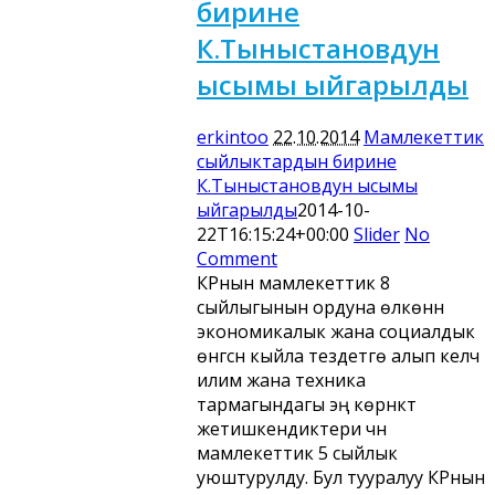
бирине
К.Тыныстановдун
ысымы ыйгарылды
erkintoo
22.10.2014
Мамлекеттик
сыйлыктардын бирине
К.Тыныстановдун ысымы
ыйгарылды
2014-10-
22T16:15:24+00:00
Slider
No
Comment
КРнын мамлекеттик 8
сыйлыгынын ордуна өлкөнүн
экономикалык жана социалдык
өнүгүүсүн кыйла тездетүүгө алып келүүчү
илим жана техника
тармагындагы эң көрүнүктүү
жетишкендиктери үчүн
мамлекеттик 5 сыйлык
уюштурулду. Бул тууралуу КРнын