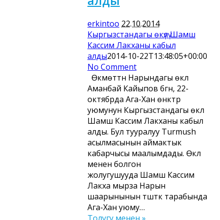
алды
erkintoo
22.10.2014
Кыргызстандагы өкүлү Шамш
Кассим Лакханы кабыл
алды
2014-10-22T13:48:05+00:00
No Comment
Өкмөттүн Нарындагы өкүлү
Аманбай Кайыпов бүгүн, 22-
октябрда Ага-Хан өнүктүрүү
уюмунун Кыргызстандагы өкүлү
Шамш Кассим Лакханы кабыл
алды. Бул тууралуу Turmush
асылмасынын аймактык
кабарчысы маалымдады. Өкүл
менен болгон
жолугушууда Шамш Кассим
Лакха мырза Нарын
шаарынынын түштүк тарабында
Ага-Хан уюму…
Толугу менен »