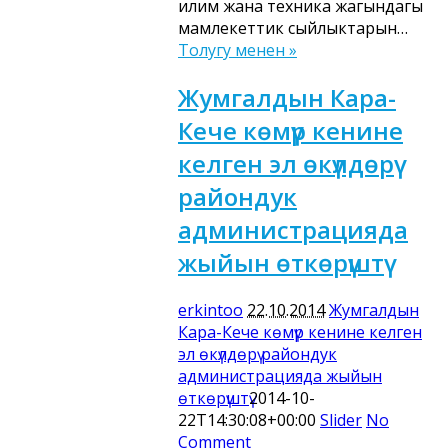
илим жана техника жагындагы
мамлекеттик сыйлыктарын…
Толугу менен »
Жумгалдын Кара-
Кече көмүр кенине
келген эл өкүлдөрү
райондук
администрацияда
жыйын өткөрүштү
erkintoo
22.10.2014
Жумгалдын
Кара-Кече көмүр кенине келген
эл өкүлдөрү райондук
администрацияда жыйын
өткөрүштү
2014-10-
22T14:30:08+00:00
Slider
No
Comment