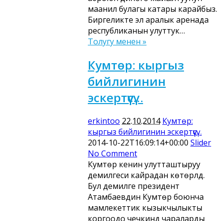
маанилүү булагы катары карайбыз.
Биргеликте эл аралык аренада
республиканын улуттук…
Толугу менен »
Кумтөр: кыргыз
бийлигинин
эскертүүсү…
erkintoo
22.10.2014
Кумтөр:
кыргыз бийлигинин эскертүүсү…
2014-10-22T16:09:14+00:00
Slider
No Comment
Кумтөр кенин улутташтыруу
демилгеси кайрадан көтөрүлдү.
Бул демилге президент
Атамбаевдин Кумтөр боюнча
мамлекеттик кызыкчылыкты
коргоодо чечкиндүү чараларды