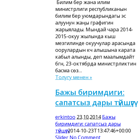
Билим берүү жана илим
министрлиги республиканын
билим берүү уюмдарындагы эс
алуунун жаңы графигин
жарыялады. Мындай чара 2014-
2015-окуу жылында кыш
мезгилинде окуучулар арасында
оорулардын күч алышына карата
кабыл алынды, деп маалымдайт
бүгүн, 23-октябрда министрликтин
басма сөз…
Толугу менен »
Бажы биримдиги:
сапатсыз дары түйшүгү
erkintoo
23.10.2014
Бажы
биримдиги: сапатсыз дары
түйшүгү
2014-10-23T13:47:46+00:00
Slider
No Comment