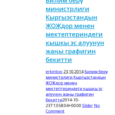
Билим берүү
министрлиги
Кыргызстандын
ЖОЖдор менен
мектептериндеги
кышкы эс алуунун
жаңы графигин
бекитти
erkintoo
23.10.2014
Билим берүү
министрлиги Кыргызстандын
ЖОЖдор менен
мектептериндеги кышкы эс
алуунун жаңы графигин
бекитти
2014-10-
23T13:58:04+00:00
Slider
No
Comment