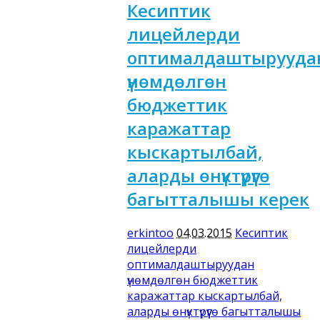
Кесиптик
лицейлерди
оптималдаштырууда
үнөмдөлгөн
бюджеттик
каражаттар
кыскартылбай,
аларды өнүктүрүүгө
багытталышы керек
erkintoo
04.03.2015
Кесиптик
лицейлерди
оптималдаштыруудан
үнөмдөлгөн бюджеттик
каражаттар кыскартылбай,
аларды өнүктүрүүгө багытталышы