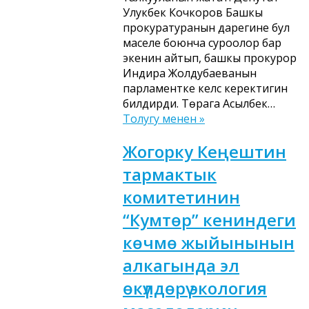
Улукбек Кочкоров Башкы
прокуратуранын дарегине бул
маселе боюнча суроолор бар
экенин айтып, башкы прокурор
Индира Жолдубаеванын
парламентке келүүсү керектигин
билдирди. Төрага Асылбек…
Толугу менен »
Жогорку Кеңештин
тармактык
комитетинин
“Кумтөр” кениндеги
көчмө жыйынынын
алкагында эл
өкүлдөрү экология