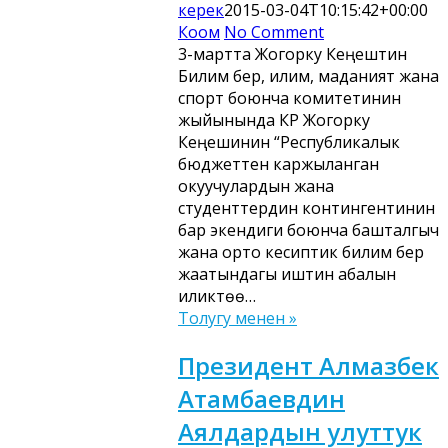
керек
2015-03-04T10:15:42+00:00
Коом
No Comment
3-мартта Жогорку Кеңештин
Билим берүү, илим, маданият жана
спорт боюнча комитетинин
жыйынында КР Жогорку
Кеңешинин “Республикалык
бюджеттен каржыланган
окуучулардын жана
студенттердин контингентинин
бар экендиги боюнча башталгыч
жана орто кесиптик билим берүү
жаатындагы иштин абалын
иликтөө…
Толугу менен »
Президент Алмазбек
Атамбаевдин
Аялдардын улуттук