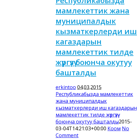
Республикабызда
мамлекеттик жана
муниципалдык
кызматкерлерди иш
кагаздарын
мамлекеттик тилде
жүргүзүү боюнча окутуу
башталды
erkintoo
04.03.2015
Республикабызда мамлекеттик
жана муниципалдык
кызматкерлерди иш кагаздарын
мамлекеттик тилде жүргүзүү
боюнча окутуу башталды
2015-
03-04T14:21:03+00:00
Коом
No
Comment