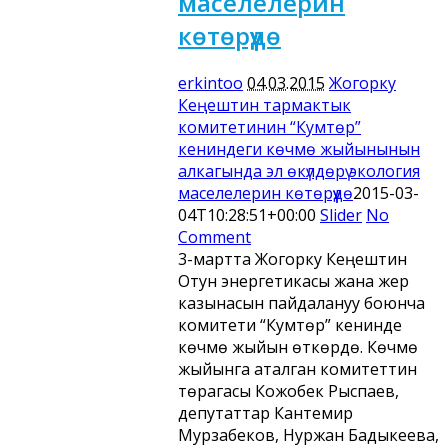
маселелерин
көтөрүүдө
erkintoo
04.03.2015
Жогорку
Кеңештин тармактык
комитетинин “Кумтөр”
кениндеги көчмө жыйынынын
алкагында эл өкүлдөрү экология
маселелерин көтөрүүдө
2015-03-
04T10:28:51+00:00
Slider
No
Comment
3-мартта Жогорку Кеңештин
Отун энергетикасы жана жер
казынасын пайдалануу боюнча
комитети “Кумтөр” кенинде
көчмө жыйын өткөрүүдө. Көчмө
жыйынга аталган комитеттин
төрагасы Кожобек Рыспаев,
депутаттар Кантемир
Мурзабеков, Нуржан Бадыкеева,