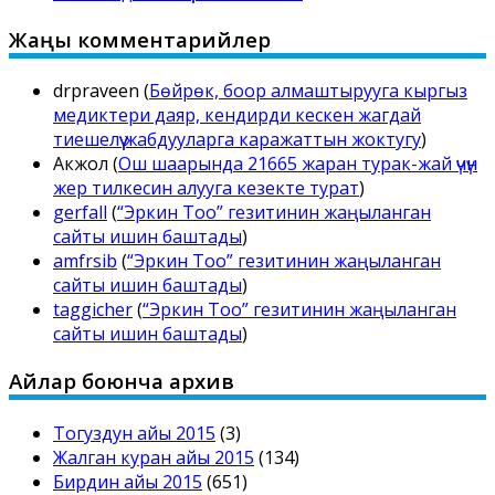
Жаңы комментарийлер
drpraveen
(
Бөйрөк, боор алмаштырууга кыргыз
медиктери даяр, кендирди кескен жагдай
тиешелүү жабдууларга каражаттын жоктугу
)
Акжол
(
Ош шаарында 21665 жаран турак-жай үчүн
жер тилкесин алууга кезекте турат
)
gerfall
(
“Эркин Тоо” гезитинин жаңыланган
сайты ишин баштады
)
amfrsib
(
“Эркин Тоо” гезитинин жаңыланган
сайты ишин баштады
)
taggicher
(
“Эркин Тоо” гезитинин жаңыланган
сайты ишин баштады
)
Айлар боюнча архив
Тогуздун айы 2015
(3)
Жалган куран айы 2015
(134)
Бирдин айы 2015
(651)