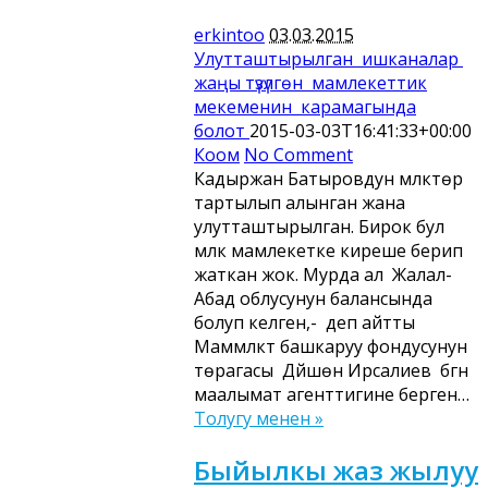
erkintoo
03.03.2015
Улутташтырылган ишканалар
жаңы түзүлгөн мамлекеттик
мекеменин карамагында
болот
2015-03-03T16:41:33+00:00
Коом
No Comment
Кадыржан Батыровдун мүлктөрү
тартылып алынган жана
улутташтырылган. Бирок бул
мүлк мамлекетке киреше берип
жаткан жок. Мурда ал Жалал-
Абад облусунун балансында
болуп келген,- деп айтты
Маммүлктү башкаруу фондусунун
төрагасы Дүйшөн Ирсалиев бүгүн
маалымат агенттигине берген…
Толугу менен »
Быйылкы жаз жылуу