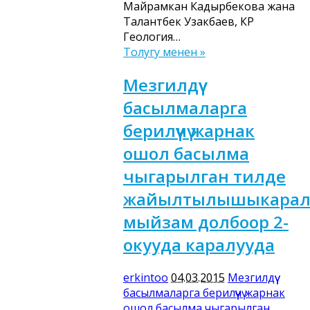
Майрамкан Кадырбекова жана
Талантбек Узакбаев, КР
Геология…
Толугу менен »
Мезгилдүү
басылмаларга
берилүүчү жарнак
ошол басылма
чыгарылган тилде
жайылтылышыкарал
мыйзам долбоор 2-
окууда каралууда
erkintoo
04.03.2015
Мезгилдүү
басылмаларга берилүүчү жарнак
ошол басылма чыгарылган