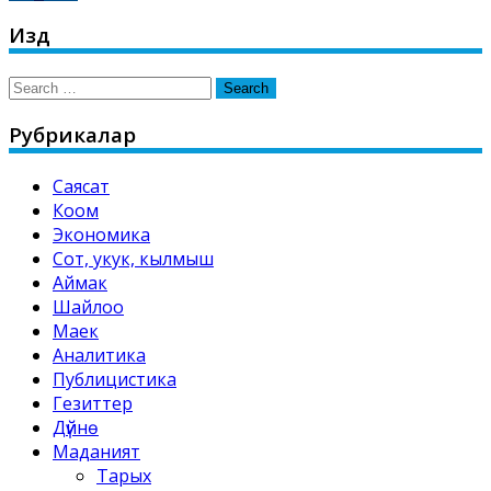
Издөө
Search
for:
Рубрикалар
Саясат
Коом
Экономика
Сот, укук, кылмыш
Аймак
Шайлоо
Маек
Аналитика
Публицистика
Гезиттер
Дүйнө
Маданият
Тарых