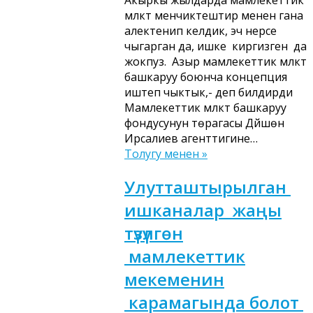
Акыркы жылдарда мамлекеттик
мүлктү менчиктештирүү менен гана
алектенип келдик, эч нерсе
чыгарган да, ишке киргизген да
жокпуз. Азыр мамлекеттик мүлктү
башкаруу боюнча концепция
иштеп чыктык,- деп билдирди
Мамлекеттик мүлктү башкаруу
фондусунун төрагасы Дүйшөн
Ирсалиев агенттигине…
Толугу менен »
Улутташтырылган
ишканалар жаңы
түзүлгөн
мамлекеттик
мекеменин
карамагында болот