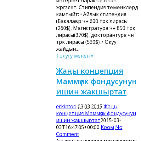
интернет баракчасынан
жүргүзүлөт. Стипендия төмөнкүлөрдү
камтыйт: • Айлык стипендия
(Бакалавр үчүн 600 түрк лирасы
(260$), Магистратура үчүн 850 түрк
лирасы(370$), докторантура үчүн
түрк лирасы (530$). • Окуу
жайдын…
Толугу менен »
Жаңы концепция
Маммүлк фондусунун
ишин жакшыртат
erkintoo
03.03.2015
Жаңы
концепция Маммүлк фондусунун
ишин жакшыртат
2015-03-
03T16:47:05+00:00
Коом
No
Comment