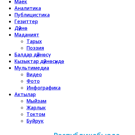
Маек
Аналитика
Публицистика
Гезиттер
Дүйнө
Маданият
Тарых
Поэзия
Балдар дүйнөсү
Кызыктар дүйнөсүндө
Мультимедиа
Видео
Фото
Инфографика
Актылар
Мыйзам
Жарлык
Токтом
Буйрук