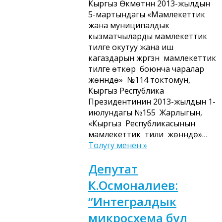
Кыргыз Өкмөтүнүн 2013-жылдын
5-мартындагы «Мамлекеттик
жана муниципалдык
кызматчыларды мамлекеттик
тилге окутуу жана иш
кагаздарын жүргүзүүнү мамлекеттик
тилге өткөрүү боюнча чаралар
жөнүндө» №114 токтомун,
Кыргыз Республика
Президентинин 2013-жылдын 1-
июлундагы №155 Жарлыгын,
«Кыргыз Республикасынын
мамлекеттик тили жөнүндө»…
Толугу менен »
Депутат
К.Осмоналиев:
“Интегралдык
микросхема бул