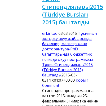
Стипендиялары2015
(Türkiye Bursları
2015) башталды
erkintoo
03.03.2015
Түркиянын
жогорку окуу жайларында
бакалавр, магистр жана
докторантура-PhD
багыттарында бюджеттик
негизде окуу программасы
Түркия Стипендиялары2015
(Türkiye Bursları 2015)
башталды
2015-03-
03T17:01:07+00:00
Коом
1
Comment
Стипендия программасына
каттоо 2015-жылдын 25-
февралынан 31-мартка чейин