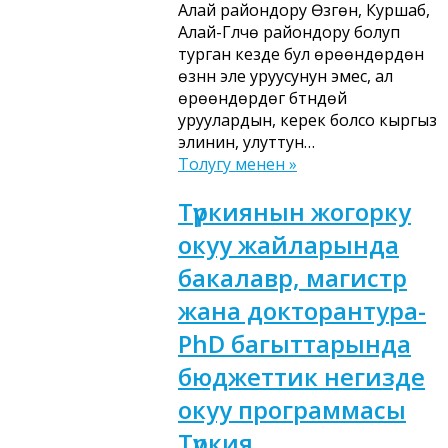
Алай райондору Өзгөн, Куршаб,
Алай-Гүлчө райондору болуп
турган кезде бул өрөөндөрдөн
өзүнүн эле уруусунун эмес, ал
өрөөндөрдөгү бүтүндөй
уруулардын, керек болсо кыргыз
элинин, улуттун…
Толугу менен »
Түркиянын жогорку
окуу жайларында
бакалавр, магистр
жана докторантура-
PhD багыттарында
бюджеттик негизде
окуу программасы
Түркия