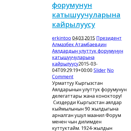
форумунун
катышуучуларына
кайрылуусу
erkintoo
04.03.2015
Президент
Алмазбек Атамбаевдин
Аялдардын улуттук форумунун
катышуучуларына
кайрылуусу
2015-03-
04T09:29:19+00:00
Slider
No
Comment
Урматтуу Кыргызстан
Аялдарынын улуттук форумунун
делегаттары жана коноктору!
Сиздерди Кыргызстан аялдар
кыймылынын 90 жылдыгына
арналган ушул маанилүү Форум
менен чын дилимден
куттуктайм. 1924-жылдын