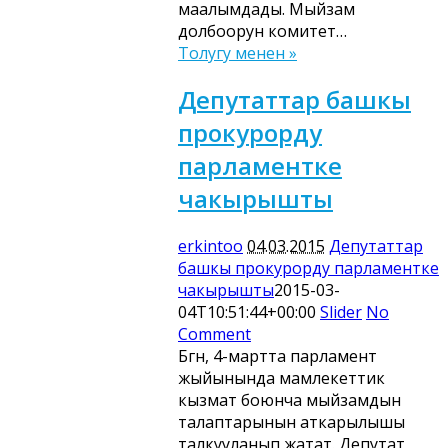
маалымдады. Мыйзам
долбоорун комитет…
Толугу менен »
Депутаттар башкы
прокурорду
парламентке
чакырышты
erkintoo
04.03.2015
Депутаттар
башкы прокурорду парламентке
чакырышты
2015-03-
04T10:51:44+00:00
Slider
No
Comment
Бүгүн, 4-мартта парламент
жыйынында мамлекеттик
кызмат боюнча мыйзамдын
талаптарынын аткарылышы
талкууланып жатат. Депутат