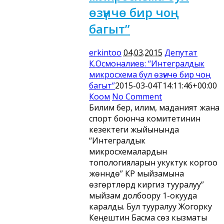
өзүнчө бир чоң
багыт”
erkintoo
04.03.2015
Депутат
К.Осмоналиев: “Интегралдык
микросхема бул өзүнчө бир чоң
багыт”
2015-03-04T14:11:46+00:00
Коом
No Comment
Билим берүү, илим, маданият жана
спорт боюнча комитетинин
кезектеги жыйынында
“Интегралдык
микросхемалардын
топологияларын укуктук коргоо
жөнүндө” КР мыйзамына
өзгөртүүлөрдү киргизүү тууралуу”
мыйзам долбоору 1-окууда
каралды. Бул тууралуу Жогорку
Кеңештин Басма сөз кызматы