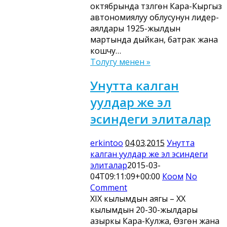
октябрында түзүлгөн Кара-Кыргыз
автономиялуу облусунун лидер-
аялдары 1925-жылдын
мартында дыйкан, батрак жана
кошчу…
Толугу менен »
Унутта калган
уулдар же эл
эсиндеги элиталар
erkintoo
04.03.2015
Унутта
калган уулдар же эл эсиндеги
элиталар
2015-03-
04T09:11:09+00:00
Коом
No
Comment
XIX кылымдын аягы – XX
кылымдын 20-30-жылдары
азыркы Кара-Кулжа, Өзгөн жана