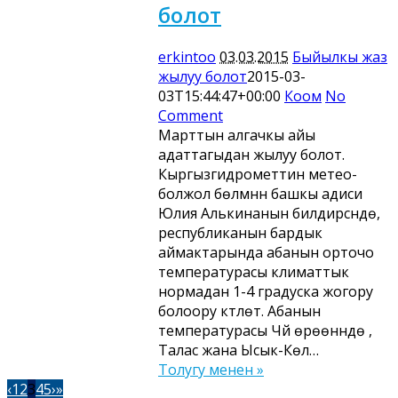
болот
erkintoo
03.03.2015
Быйылкы жаз
жылуу болот
2015-03-
03T15:44:47+00:00
Коом
No
Comment
Марттын алгачкы айы
адаттагыдан жылуу болот.
Кыргызгидрометтин метео-
болжол бөлүмүнүн башкы адиси
Юлия Алькинанын билдирүүсүндө,
республиканын бардык
аймактарында абанын орточо
температурасы климаттык
нормадан 1-4 градуска жогору
болоору күтүлөт. Абанын
температурасы Чүй өрөөнүндө ,
Талас жана Ысык-Көл…
Толугу менен »
‹
1
2
3
4
5
›
»