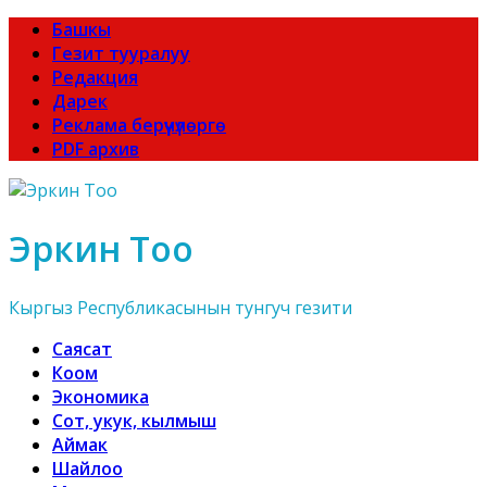
Башкы
Гезит тууралуу
Редакция
Дарек
Реклама берүүчүлөргө
PDF архив
Эркин Тоо
Кыргыз Республикасынын тунгуч гезити
Саясат
Коом
Экономика
Сот, укук, кылмыш
Аймак
Шайлоо