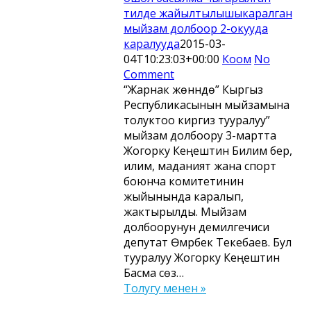
тилде жайылтылышыкаралган
мыйзам долбоор 2-окууда
каралууда
2015-03-
04T10:23:03+00:00
Коом
No
Comment
“Жарнак жөнүндө” Кыргыз
Республикасынын мыйзамына
толуктоо киргизүү тууралуу”
мыйзам долбоору 3-мартта
Жогорку Кеңештин Билим берүү,
илим, маданият жана спорт
боюнча комитетинин
жыйынында каралып,
жактырылды. Мыйзам
долбоорунун демилгечиси
депутат Өмүрбек Текебаев. Бул
тууралуу Жогорку Кеңештин
Басма сөз…
Толугу менен »