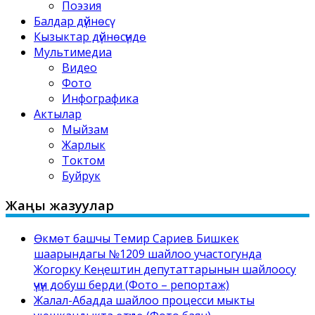
Поэзия
Балдар дүйнөсү
Кызыктар дүйнөсүндө
Мультимедиа
Видео
Фото
Инфографика
Актылар
Мыйзам
Жарлык
Токтом
Буйрук
Жаңы жазуулар
Өкмөт башчы Темир Сариев Бишкек
шаарындагы №1209 шайлоо участогунда
Жогорку Кеңештин депутаттарынын шайлоосу
үчүн добуш берди (Фото – репортаж)
Жалал-Абадда шайлоо процесси мыкты