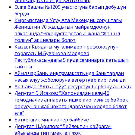
уюшкандыкта өтүүдө (Фото баян)
Өлкө башчы №1209 участогуна барып добушун
берди
Кыргызстанда Улуу Ата Мекендик согуштагы
Жеңиштин 70 жылдыгын майрамдоонун
алкагында “Эскерүү эстафетасы” жана “Жашыл
толкун” акциялары болот
Кызыл-Кыядагы мугалимдер профсоюзунун
төрагасы М.Буванова Молдова
Республикасындагы 5 күндүк семинарга катышып
кайтты
Айыл чарбаны өнүктүрүү максатында банктардан
насыя алуу жоболоруна өзгөртүүлөр киргизилди
Ак-Сайда “Алтын түйүн” ресурстук борбору ачылды
Депутат Э.Исаков: “Жапониядан келүүчү 10
гемодиализ аппараты ишке киргизилсе бөйрөк
оорусунан жабыркагандарга чоң колдоо болот
эле”
Баткендик миллионер байбиче
Депутат Н.Арипов: “Лейлектин Кайрагач
айылында типтүү мектеп жок”