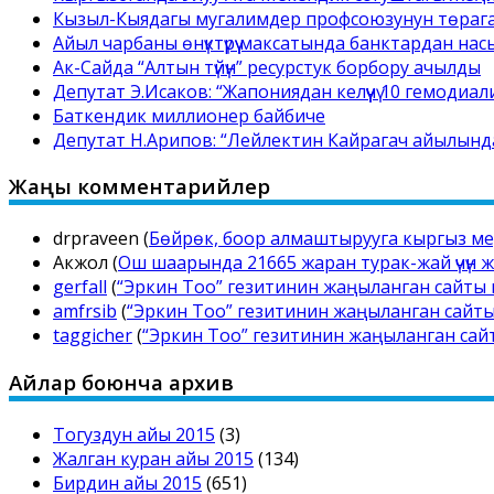
Кызыл-Кыядагы мугалимдер профсоюзунун төрага
Айыл чарбаны өнүктүрүү максатында банктардан нас
Ак-Сайда “Алтын түйүн” ресурстук борбору ачылды
Депутат Э.Исаков: “Жапониядан келүүчү 10 гемоди
Баткендик миллионер байбиче
Депутат Н.Арипов: “Лейлектин Кайрагач айылында 
Жаңы комментарийлер
drpraveen
(
Бөйрөк, боор алмаштырууга кыргыз мед
Акжол
(
Ош шаарында 21665 жаран турак-жай үчүн ж
gerfall
(
“Эркин Тоо” гезитинин жаңыланган сайты
amfrsib
(
“Эркин Тоо” гезитинин жаңыланган сайт
taggicher
(
“Эркин Тоо” гезитинин жаңыланган са
Айлар боюнча архив
Тогуздун айы 2015
(3)
Жалган куран айы 2015
(134)
Бирдин айы 2015
(651)