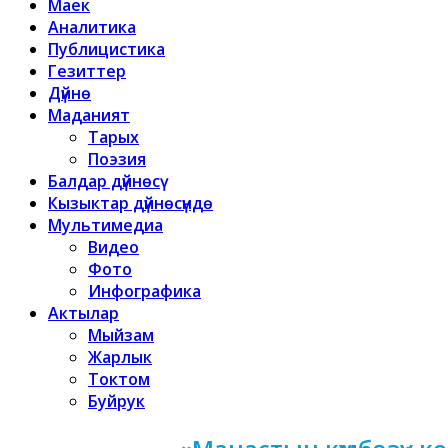
Маек
Аналитика
Публицистика
Гезиттер
Дүйнө
Маданият
Тарых
Поэзия
Балдар дүйнөсү
Кызыктар дүйнөсүндө
Мультимедиа
Видео
Фото
Инфографика
Актылар
Мыйзам
Жарлык
Токтом
Буйрук