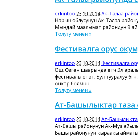
erkintoo
23.10.2014
Ак-Талаа район
Нарын облусунун Ак-Талаа району
Мындай маалымат райондун 9 а
Толугу менен »
Фестивалга орус ок
erkintoo
23.10.2014
Фестивалга ор
Ош. Өзгөн шаарында өтүүчү Эл ара
фестивалы өтөт. Бул тууралуу бүг
өнүктүрүү бөлүмүнүн…
Толугу менен »
Ат-Башылыктар таза 
erkintoo
23.10.2014
Ат-Башылыктар
Ат-Башы районунун Ак-Муз айылын
Башы районунун кыраакы аймагынд