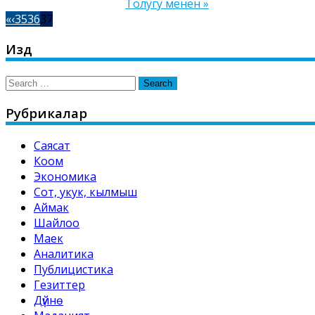
Толугу менен »
«
‹
35
36
37
Издөө
Search
for:
Рубрикалар
Саясат
Коом
Экономика
Сот, укук, кылмыш
Аймак
Шайлоо
Маек
Аналитика
Публицистика
Гезиттер
Дүйнө