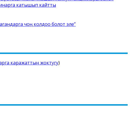
минарга катышып кайтты
агандарга чоң колдоо болот эле”
ларга каражаттын жоктугу
)