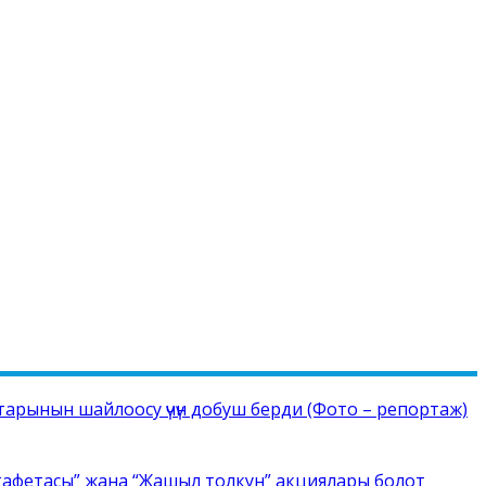
рынын шайлоосу үчүн добуш берди (Фото – репортаж)
тафетасы” жана “Жашыл толкун” акциялары болот