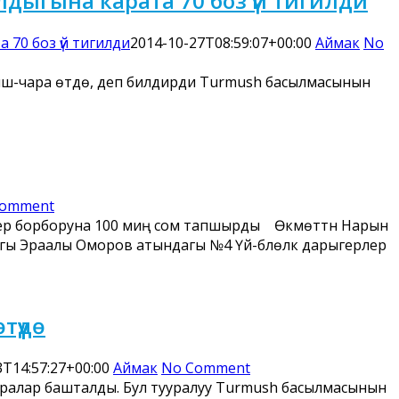
лдыгына карата 70 боз үй тигилди
 70 боз үй тигилди
2014-10-27T08:59:07+00:00
Аймак
No
ш-чара өтүүдө, деп билдирди Turmush басылмасынын
Comment
рлер борборуна 100 миң сом тапшырды Өкмөттүн Нарын
агы Эраалы Оморов атындагы №4 Үй-бүлөлүк дарыгерлер
үүдө
3T14:57:27+00:00
Аймак
No Comment
ралар башталды. Бул тууралуу Turmush басылмасынын