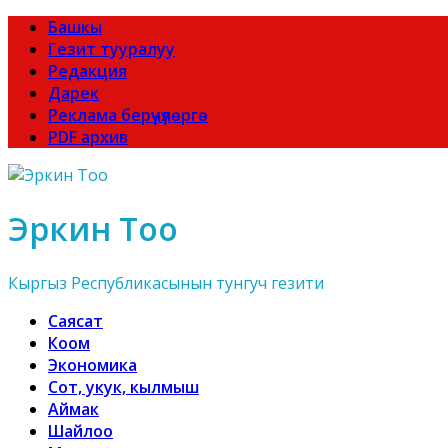
Башкы
Гезит тууралуу
Редакция
Дарек
Реклама берүүчүлөргө
PDF архив
Эркин Тоо
Кыргыз Республикасынын тунгуч гезити
Саясат
Коом
Экономика
Сот, укук, кылмыш
Аймак
Шайлоо