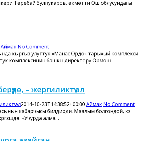
кери Төрөбай Зулпукаров, өкмөттүн Ош облусундагы
Аймак
No Comment
нында кыргыз улуттук «Манас Ордо» тарыхый комплекси
уттук комплексинин башкы директору Ормош
үүдө, – жергиликтүү эл
ликтүү эл
2014-10-23T14:38:52+00:00
Аймак
No Comment
ылмасынын кабарчысы билдирди. Маалым болгондой, күз
гүзүшүүдө. «Учурда алма…
чурга азайган