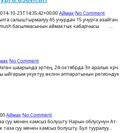
014-10-23T14:35:42+00:00
Аймак
No Comment
лга салыштырмалуу 65 учурдан 15 учурга азайган.
urmush басылмасынын аймактык кабарчысы. …
мак
No Comment
згөн шаарында эртең, 24-октябрда Эл аралык күрүч
гы ыйгарым укуктуу өкүлүнүн аппаратынын региондук
:00
Аймак
No Comment
а суу менен камсыз болушту Нарын облусунун Ат-
таза суу менен камсыз болушту. Бул тууралуу…