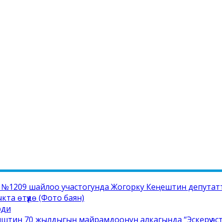
1209 шайлоо участогунда Жогорку Кеңештин депутатта
а өтүүдө (Фото баян)
рди
штин 70 жылдыгын майрамдоонун алкагында “Эскерүү эс