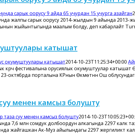
унда сарык оорусу 9 айда 65 учурдан 15 учурга азайган
2
нда жалпы сарык оорусу 2014-жылдын 9 айында 2013-жы
йынын жыйынтыгында маалым болду, деп кабарлайт T
умуштуулары катышат
ус окумуштуулары катышат
2014-10-23T11:25:34+00:00
Ай
лык күрүч фестивалына орусиялык окумуштуулар катышат Ө
үн, 23-октябрда порталына КРнын Өкмөтүнүн Ош облусунда
суу менен камсыз болушту
 таза суу менен камсыз болушту
2014-10-23T10:05:23+00
да 7,6 млн сомдук долбоордун алкагында 2297 калк таз
а жайгашкан Ак-Муз айылындагы 2297 жергиликтүү калк 