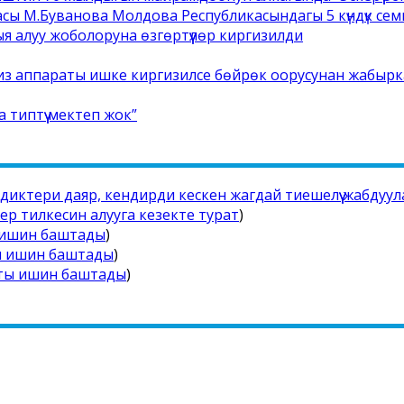
сы М.Буванова Молдова Республикасындагы 5 күндүк се
ыя алуу жоболоруна өзгөртүүлөр киргизилди
ализ аппараты ишке киргизилсе бөйрөк оорусунан жабырк
типтүү мектеп жок”
иктери даяр, кендирди кескен жагдай тиешелүү жабдуу
ер тилкесин алууга кезекте турат
)
 ишин баштады
)
ы ишин баштады
)
йты ишин баштады
)