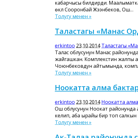
кабарчысы билдирди. Маалыматка
өкүлү Сооронбай Жээнбеков, Ош…
Толугу менен »
Таластагы «Манас Ор
erkintoo
23.10.2014
Таластагы «Ма
Талас облусунун Манас районунда
жайгашкан. Комплекстин жалпы а
Чоюнбековдун айтымында, компл
Толугу менен »
Ноокатта алма бактар 
erkintoo
23.10.2014
Ноокатта алма 
Ош облусунун Ноокат районунда алм
келип, аба ырайы бир топ салкын т
Толугу менен »
Ак-Талаа районунда с