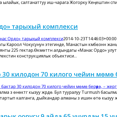
 ылайык, салтанаттуу иш-чарага Жогорку Кеңештин спи
до» тарыхый комплекси
нас Ордо» тарыхый комплекси
2014-10-23T14:46:03+00:00
гы Кароол Чокусунун этегинде, Манастын күмбөзүнүн жа
янты 225 гектар.Өкмөттүн алдындагы «Манас Ордо» ул
екстин конструкциялык объектиси…
30 килодон 70 килого чейин мөмө бер
бактар 30 килодон 70 килого чейин мөмө берүүдө, – жерги
а үзүү өнөктүгү кызуу жүрүүдө. Бул тууралуу Turmush бас
артып калганга, дыйкандар алманы үзүү ишин өтө кызуу жүр
арык оорусу 9 айда 65 учурдан 15 у