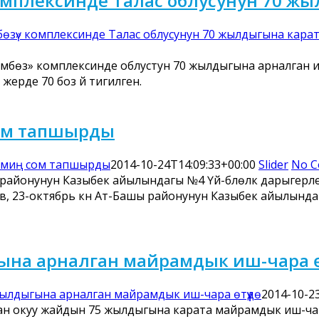
омплексинде Талас облусунун 70 жы
өзү» комплексинде Талас облусунун 70 жылдыгына карата
мбөзү» комплексинде облустун 70 жылдыгына арналган и
жерде 70 боз үй тигилген.
сом тапшырды
 миң сом тапшырды
2014-10-24T14:09:33+00:00
Slider
No 
шы районунун Казыбек айылындагы №4 Үй-бүлөлүк дарыге
ов, 23-октябрь күнү Ат-Башы районунун Казыбек айылынд
на арналган майрамдык иш-чара өт
лдыгына арналган майрамдык иш-чара өтүүдө
2014-10-2
ган окуу жайдын 75 жылдыгына карата майрамдык иш-ча