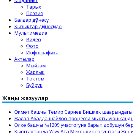
Маданият
Тарых
Поэзия
Балдар дүйнөсү
Кызыктар дүйнөсүндө
Мультимедиа
Видео
Фото
Инфографика
Актылар
Мыйзам
Жарлык
Токтом
Буйрук
Жаңы жазуулар
Өкмөт башчы Темир Сариев Бишкек шаарындагы №
Жалал-Абадда шайлоо процесси мыкты уюшкандыкт
Өлкө башчы №1209 участогуна барып добушун бе
Кыргызстанда Улуу Ата Мекендик согуштагы Жеңи