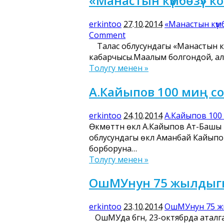
«Манастын күмбөзү» к
erkintoo
27.10.2014
«Манастын күмб
Comment
Талас облусундагы «Манастын кү
кабарчысы.Маалым болгондой, ал 
Толугу менен »
А.Кайыпов 100 миң 
erkintoo
24.10.2014
А.Кайыпов 100
Өкмөттүн өкүлү А.Кайыпов Ат-Ба
облусундагы өкүлү Аманбай Кайып
борборуна…
Толугу менен »
ОшМУнун 75 жылдыгы
erkintoo
23.10.2014
ОшМУнун 75 жы
ОшМУда бүгүн, 23-октябрда атал